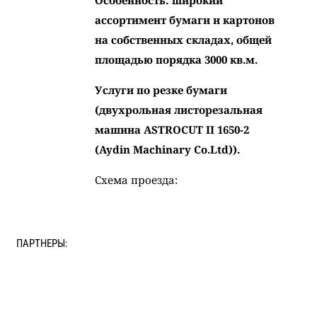
Особенность: широкий
ассортимент бумаги и картонов
на собственных складах, общей
площадью порядка 3000 кв.м.
Услуги по резке бумаги
(двухрольная листорезальная
машина ASTROCUT II 1650-2
(Aydin Machinary Co.Ltd)).
Схема проезда:
ПАРТНЕРЫ:
ККБК
Илим
Коммунар
СЛПК
Арх
КПК
БКФ
БКФ
Кондопога
Волга
СТК
Туринский
Гознак
APP
APP
Kama