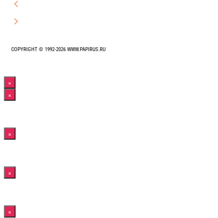
COPYRIGHT © 1992-2026 WWW.PAPIRUS.RU
Прокрутка
×
вверх
×
×
×
×