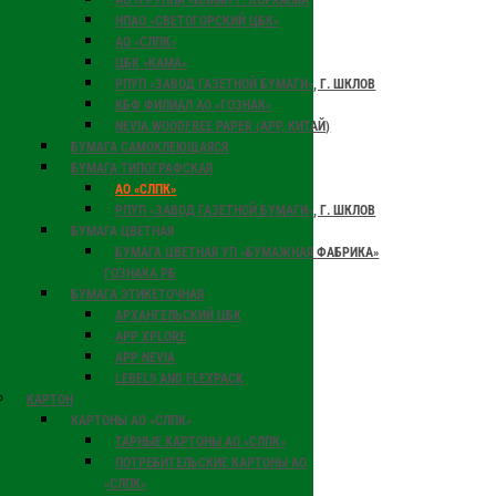
АО «ГРУППА «ИЛИМ» Г. КОРЯЖМА
НПАО «СВЕТОГОРСКИЙ ЦБК»
АО «СЛПК»
ЦБК «КАМА»
РПУП «ЗАВОД ГАЗЕТНОЙ БУМАГИ», Г. ШКЛОВ
КБФ ФИЛИАЛ АО «ГОЗНАК»
NEVIA WOODFREE PAPER (APP, КИТАЙ)
БУМАГА САМОКЛЕЮЩАЯСЯ
БУМАГА ТИПОГРАФСКАЯ
АО «СЛПК»
РПУП «ЗАВОД ГАЗЕТНОЙ БУМАГИ», Г. ШКЛОВ
БУМАГА ЦВЕТНАЯ
БУМАГА ЦВЕТНАЯ УП «БУМАЖНАЯ ФАБРИКА»
ГОЗНАКА РБ
БУМАГА ЭТИКЕТОЧНАЯ
АРХАНГЕЛЬСКИЙ ЦБК
APP XPLORE
АРР NEVIA
LEBELS AND FLEXPACK
КАРТОН
КАРТОНЫ АО «СЛПК»
ТАРНЫЕ КАРТОНЫ АО «СЛПК»
ПОТРЕБИТЕЛЬСКИЕ КАРТОНЫ АО
«СЛПК»