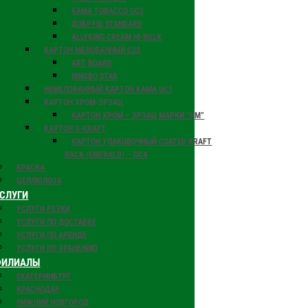
KAMA TOBACCO GС2
ДОБРУШ STANDARD
ALLYKING CREAM HI-BULK
КАРТОН МЕЛОВАННЫЙ C2S
ART BOARD
NINGBO STAR
НЕМЕЛОВАННЫЙ КАРТОН KAMA UC1
КАРТОН ХРОМ-ЭРЗАЦ
КАРТОН ХРОМ – ЭРЗАЦ МАРКИ “НМ”
КАРТОН U-KRAFT
КАРТОН УПАКОВОЧНЫЙ COATED KRAFT
BACK (EMERALD) – GC4
КРАСКА
ЦЕЛЛЮЛОЗА
СЛУГИ
УСЛУГИ РЕЗКИ
УСЛУГИ ПО ДОСТАВКЕ
УСЛУГИ ПО АРЕНДЕ
УСЛУГИ ПО ХРАНЕНИЮ
ФИЛИАЛЫ
ЕКАТЕРИНБУРГ
КРАСНОДАР
НИЖНИЙ НОВГОРОД