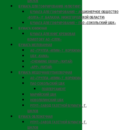
ШКЛОВ
БУМАГА ДЛЯ ГОФРИРОВАНИЯ (ФЛЮТИНГ)
БУМАГА ДЛЯ ГОФРИРОВАНИЯ – АКЦИОНЕРНОЕ ОБЩЕСТВО
«ВОЛГА» (Г. БАЛАХНА, НИЖЕГОРОДСКОЙ ОБЛАСТИ)
БУМАГА ДЛЯ ГОФРИРОВАНИЯ – ПАО «СОКОЛЬСКИЙ ЦБК»
БУМАГА КНИЖНАЯ
БУМАГА ДЛЯ КНИГ КРЕМОВАЯ
KOMISTORY АО «СЛПК»
БУМАГА МЕЛОВАННАЯ
АО «ГРУППА «ИЛИМ» Г. КОРЯЖМА
ЦБК «КАМА»
«CHENMING GROUP» (КИТАЙ)
«APP» (КИТАЙ)
БУМАГА МЕШОЧНАЯ/УПАКОВОЧНАЯ
АО «ГРУППА «ИЛИМ» Г. КОРЯЖМА
ПАО СОКОЛЬСКИЙ ЦБК
ПОДПЕРГАМЕНТ
МАРИЙСКИЙ ЦБК
НОВОЛЯЛИНСКИЙ ЦБК
РПУП «ЗАВОД ГАЗЕТНОЙ БУМАГИ», Г.
ШКЛОВ
БУМАГА ОБЛОЖЕЧНАЯ
РПУП «ЗАВОД ГАЗЕТНОЙ БУМАГИ», Г.
ШКЛОВ