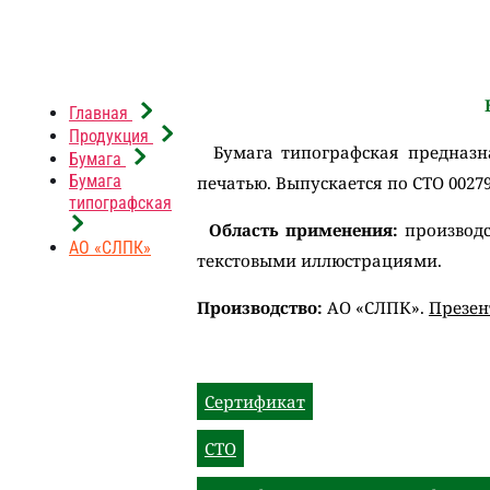
Главная
Продукция
Бумага типографская предназна
Бумага
Бумага
печатью. Выпускается по СТО 00279
типографская
Область применения:
производс
АО «СЛПК»
текстовыми иллюстрациями.
Производство:
АО «СЛПК».
Презен
Сертификат
СТО