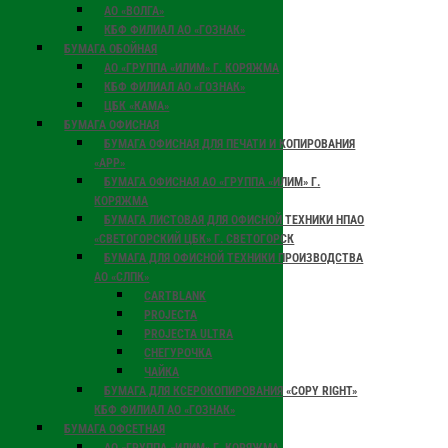
АО «ВОЛГА»
КБФ ФИЛИАЛ АО «ГОЗНАК»
БУМАГА ОБОЙНАЯ
АО «ГРУППА «ИЛИМ» Г. КОРЯЖМА
КБФ ФИЛИАЛ АО «ГОЗНАК»
ЦБК «КАМА»
БУМАГА ОФИСНАЯ
БУМАГА ОФИСНАЯ ДЛЯ ПЕЧАТИ И КОПИРОВАНИЯ
«АРР»
БУМАГА ОФИСНАЯ АО «ГРУППА «ИЛИМ» Г.
КОРЯЖМА
БУМАГА ЛИСТОВАЯ ДЛЯ ОФИСНОЙ ТЕХНИКИ НПАО
«СВЕТОГОРСКИЙ ЦБК» Г. СВЕТОГОРСК
БУМАГА ДЛЯ ОФИСНОЙ ТЕХНИКИ ПРОИЗВОДСТВА
АО «СЛПК»
CARTBLANK
PROJECTA
PROJECTA ULTRA
СНЕГУРОЧКА
ЧАЙКА
БУМАГА ДЛЯ КСЕРОКОПИРОВАНИЯ «COPY RIGHT»
КБФ ФИЛИАЛ АО «ГОЗНАК»
БУМАГА ОФСЕТНАЯ