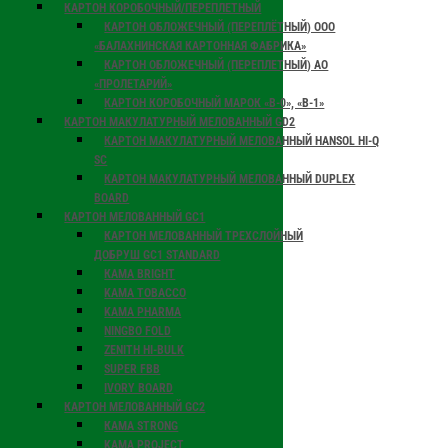
КАРТОН КОРОБОЧНЫЙ/ПЕРЕПЛЕТНЫЙ
КАРТОН ОБЛОЖЕЧНЫЙ (ПЕРЕПЛЁТНЫЙ) ООО
«БАЛАХНИНСКАЯ КАРТОННАЯ ФАБРИКА»
КАРТОН ОБЛОЖЕЧНЫЙ (ПЕРЕПЛЕТНЫЙ) АО
«ПРОЛЕТАРИЙ»
КАРТОН КОРОБОЧНЫЙ МАРОК «В-0», «В-1»
КАРТОН МАКУЛАТУРНЫЙ МЕЛОВАННЫЙ GD2
КАРТОН МАКУЛАТУРНЫЙ МЕЛОВАННЫЙ HANSOL HI-Q
SC
КАРТОН МАКУЛАТУРНЫЙ МЕЛОВАННЫЙ DUPLEX
BOARD
КАРТОН МЕЛОВАННЫЙ GC1
КАРТОН МЕЛОВАННЫЙ ТРЕХСЛОЙНЫЙ
ДОБРУШ GC1 STANDARD
КАМА BRIGHT
KAMA TOBACCO
KAMA PHARMA
NINGBO FOLD
ZENITH HI-BULK
SUPER FBB
IVORY BOARD
КАРТОН МЕЛОВАННЫЙ GC2
КАМА STRONG
KAMA PROJECT