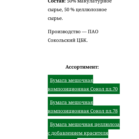
Состав:
50% макулатурное
сырье, 50 % целлюлозное
сырье.
Производство — ПАО
Сокольский ЦБК.
Ассортимент:
Бумага мешочная
композиционная Сокол пл.70
Бумага мешочная
композиционная Сокол пл.78
Бумага мешочная целлюлоза
с добавлением красителя