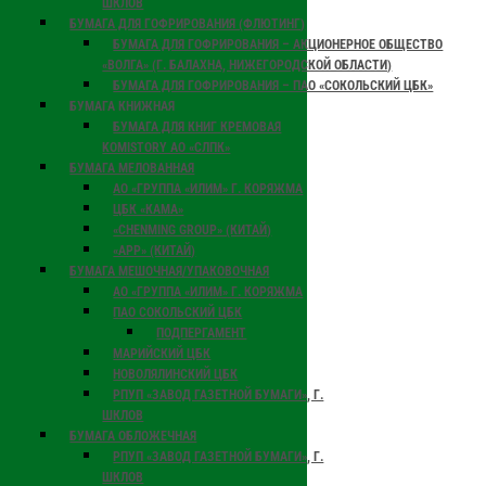
ШКЛОВ
БУМАГА ДЛЯ ГОФРИРОВАНИЯ (ФЛЮТИНГ)
БУМАГА ДЛЯ ГОФРИРОВАНИЯ – АКЦИОНЕРНОЕ ОБЩЕСТВО
«ВОЛГА» (Г. БАЛАХНА, НИЖЕГОРОДСКОЙ ОБЛАСТИ)
БУМАГА ДЛЯ ГОФРИРОВАНИЯ – ПАО «СОКОЛЬСКИЙ ЦБК»
БУМАГА КНИЖНАЯ
БУМАГА ДЛЯ КНИГ КРЕМОВАЯ
KOMISTORY АО «СЛПК»
БУМАГА МЕЛОВАННАЯ
АО «ГРУППА «ИЛИМ» Г. КОРЯЖМА
ЦБК «КАМА»
«CHENMING GROUP» (КИТАЙ)
«APP» (КИТАЙ)
БУМАГА МЕШОЧНАЯ/УПАКОВОЧНАЯ
АО «ГРУППА «ИЛИМ» Г. КОРЯЖМА
ПАО СОКОЛЬСКИЙ ЦБК
ПОДПЕРГАМЕНТ
МАРИЙСКИЙ ЦБК
НОВОЛЯЛИНСКИЙ ЦБК
РПУП «ЗАВОД ГАЗЕТНОЙ БУМАГИ», Г.
ШКЛОВ
БУМАГА ОБЛОЖЕЧНАЯ
РПУП «ЗАВОД ГАЗЕТНОЙ БУМАГИ», Г.
ШКЛОВ