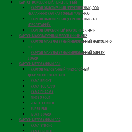
КАРТОН КОРОБОЧНЫЙ/ПЕРЕПЛЕТНЫЙ
КАРТОН ОБЛОЖЕЧНЫЙ (ПЕРЕПЛЁТНЫЙ) ООО
«БАЛАХНИНСКАЯ КАРТОННАЯ ФАБРИКА»
КАРТОН ОБЛОЖЕЧНЫЙ (ПЕРЕПЛЕТНЫЙ) АО
«ПРОЛЕТАРИЙ»
КАРТОН КОРОБОЧНЫЙ МАРОК «В-0», «В-1»
КАРТОН МАКУЛАТУРНЫЙ МЕЛОВАННЫЙ GD2
КАРТОН МАКУЛАТУРНЫЙ МЕЛОВАННЫЙ HANSOL HI-Q
SC
КАРТОН МАКУЛАТУРНЫЙ МЕЛОВАННЫЙ DUPLEX
BOARD
КАРТОН МЕЛОВАННЫЙ GC1
КАРТОН МЕЛОВАННЫЙ ТРЕХСЛОЙНЫЙ
ДОБРУШ GC1 STANDARD
КАМА BRIGHT
KAMA TOBACCO
KAMA PHARMA
NINGBO FOLD
ZENITH HI-BULK
SUPER FBB
IVORY BOARD
КАРТОН МЕЛОВАННЫЙ GC2
КАМА STRONG
KAMA PROJECT