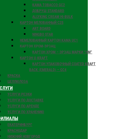
KAMA TOBACCO GС2
ДОБРУШ STANDARD
ALLYKING CREAM HI-BULK
КАРТОН МЕЛОВАННЫЙ C2S
ART BOARD
NINGBO STAR
НЕМЕЛОВАННЫЙ КАРТОН KAMA UC1
КАРТОН ХРОМ-ЭРЗАЦ
КАРТОН ХРОМ – ЭРЗАЦ МАРКИ “НМ”
КАРТОН U-KRAFT
КАРТОН УПАКОВОЧНЫЙ COATED KRAFT
BACK (EMERALD) – GC4
КРАСКА
ЦЕЛЛЮЛОЗА
СЛУГИ
УСЛУГИ РЕЗКИ
УСЛУГИ ПО ДОСТАВКЕ
УСЛУГИ ПО АРЕНДЕ
УСЛУГИ ПО ХРАНЕНИЮ
ФИЛИАЛЫ
ЕКАТЕРИНБУРГ
КРАСНОДАР
НИЖНИЙ НОВГОРОД