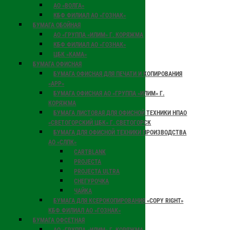
АО «ВОЛГА»
КБФ ФИЛИАЛ АО «ГОЗНАК»
БУМАГА ОБОЙНАЯ
АО «ГРУППА «ИЛИМ» Г. КОРЯЖМА
КБФ ФИЛИАЛ АО «ГОЗНАК»
ЦБК «КАМА»
БУМАГА ОФИСНАЯ
БУМАГА ОФИСНАЯ ДЛЯ ПЕЧАТИ И КОПИРОВАНИЯ
«АРР»
БУМАГА ОФИСНАЯ АО «ГРУППА «ИЛИМ» Г.
КОРЯЖМА
БУМАГА ЛИСТОВАЯ ДЛЯ ОФИСНОЙ ТЕХНИКИ НПАО
«СВЕТОГОРСКИЙ ЦБК» Г. СВЕТОГОРСК
БУМАГА ДЛЯ ОФИСНОЙ ТЕХНИКИ ПРОИЗВОДСТВА
АО «СЛПК»
CARTBLANK
PROJECTA
PROJECTA ULTRA
СНЕГУРОЧКА
ЧАЙКА
БУМАГА ДЛЯ КСЕРОКОПИРОВАНИЯ «COPY RIGHT»
КБФ ФИЛИАЛ АО «ГОЗНАК»
БУМАГА ОФСЕТНАЯ