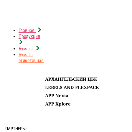
Все
Labels and Flexpack
Главная
Продукция
«APP» (КИТАЙ)
Архангельский ЦБК
Бумага
Бумага
этикеточная
АРХАНГЕЛЬСКИЙ ЦБК
LEBELS AND FLEXPACK
АРР Nevia
APP Xplore
ПАРТНЕРЫ: