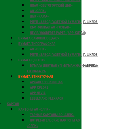
АО «ГРУППА «ИЛИМ» Г. КОРЯЖМА
НПАО «СВЕТОГОРСКИЙ ЦБК»
АО «СЛПК»
ЦБК «КАМА»
РПУП «ЗАВОД ГАЗЕТНОЙ БУМАГИ», Г. ШКЛОВ
КБФ ФИЛИАЛ АО «ГОЗНАК»
NEVIA WOODFREE PAPER (APP, КИТАЙ)
БУМАГА САМОКЛЕЮЩАЯСЯ
БУМАГА ТИПОГРАФСКАЯ
АО «СЛПК»
РПУП «ЗАВОД ГАЗЕТНОЙ БУМАГИ», Г. ШКЛОВ
БУМАГА ЦВЕТНАЯ
БУМАГА ЦВЕТНАЯ УП «БУМАЖНАЯ ФАБРИКА»
ГОЗНАКА РБ
БУМАГА ЭТИКЕТОЧНАЯ
АРХАНГЕЛЬСКИЙ ЦБК
APP XPLORE
АРР NEVIA
LEBELS AND FLEXPACK
КАРТОН
КАРТОНЫ АО «СЛПК»
ТАРНЫЕ КАРТОНЫ АО «СЛПК»
ПОТРЕБИТЕЛЬСКИЕ КАРТОНЫ АО
«СЛПК»