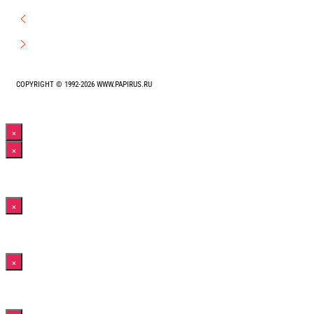
COPYRIGHT © 1992-2026 WWW.PAPIRUS.RU
Прокрутка
×
вверх
×
×
×