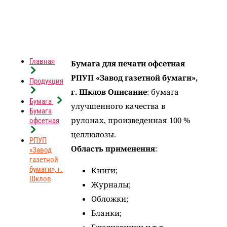
Главная
Бумага для печати офсетная
РПУП «Завод газетной бумаги»,
Продукция
г. Шклов
Описание
: бумага
Бумага
улучшенного качества в
Бумага
рулонах, произведенная 100 %
офсетная
целлюлозы.
РПУП
Область применения
:
«Завод
газетной
бумаги», г.
Книги;
Шклов
Журналы;
Обложки;
Бланки;