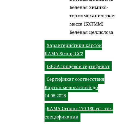
Белёная химико-
термомеханическая
масса (БХТММ)
Белёная целлюлоза
Характеристики картон
КАМА Strong GC2
ISEGA пищевой сертификат
Сертификат соответствия
Картон мелованный до
14.08.2028
КАМА Стронг 170-180 гр - тех.
спецификации